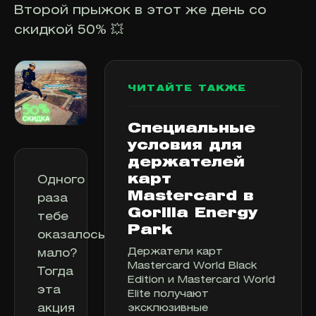
Второй прыжок в этот же день со
скидкой 50% 💥
ЧИТАЙТЕ ТАКЖЕ
Специальные
условия для
держателей
карт
Одного
Mastercard в
раза
Gorilla Energy
тебе
Park
оказалось
Держатели карт
мало?
Mastercard World Black
Тогда
Edition и Mastercard World
эта
Elite получают
акция
эксклюзивные